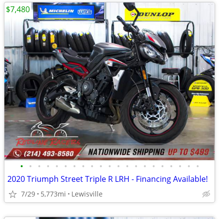
$7,480
•
•
•
•
•
•
•
•
•
•
•
•
•
•
•
•
•
•
•
•
•
2020 Triumph Street Triple R LRH - Financing Available!
7/29
5,773mi
Lewisville