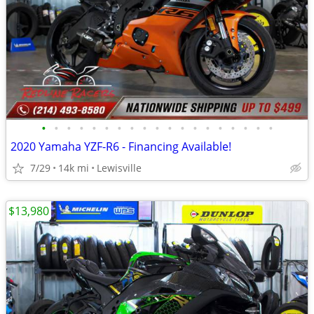
•
•
•
•
•
•
•
•
•
•
•
•
•
•
•
•
•
•
•
2020 Yamaha YZF-R6 - Financing Available!
7/29
14k mi
Lewisville
$13,980