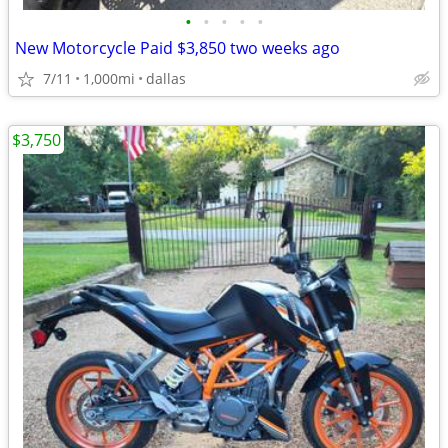
•
•
•
•
•
New Motorcycle Paid $3,850 two weeks ago
7/11
1,000mi
dallas
$3,750