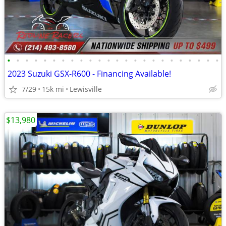
•
•
•
•
•
•
•
•
•
•
•
•
•
•
•
•
•
•
•
•
•
•
•
•
2023 Suzuki GSX-R600 - Financing Available!
7/29
15k mi
Lewisville
$13,980