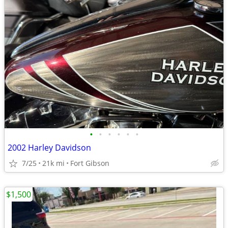
•
•
•
•
•
•
2002 Harley Davidson
7/25
21k mi
Fort Gibson
$1,500