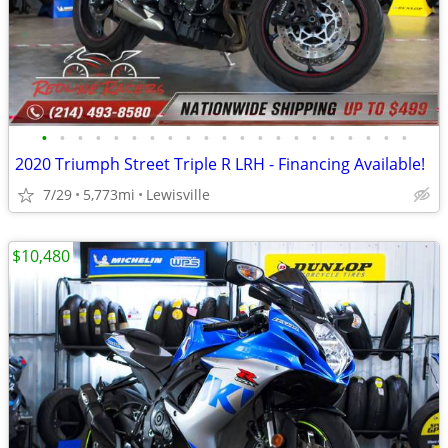
•
•
•
•
•
•
•
•
•
•
•
•
•
•
•
•
•
•
•
•
•
2020 Triumph Street Triple R LRH - Financing Available!
7/29
5,773mi
Lewisville
$10,480