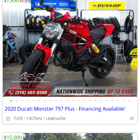
$7,890
•
•
•
•
•
•
•
•
•
•
•
•
•
•
•
•
•
•
•
•
•
•
2020 Ducati Monster 797 Plus - Financing Available!
7/29
1,875mi
Lewisville
$15,000