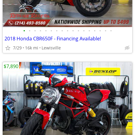
•
•
•
•
•
•
•
•
•
•
•
•
•
•
•
•
•
2018 Honda CBR650F - Financing Available!
7/29
16k mi
Lewisville
$7,890