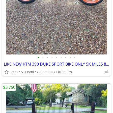
•
•
•
•
•
•
•
•
•
LIKE NEW KTM 390 DUKE SPORT BIKE ONLY 5K MILES !!obo!!
7/21
5,008mi
Oak Point / Little Elm
$3,750