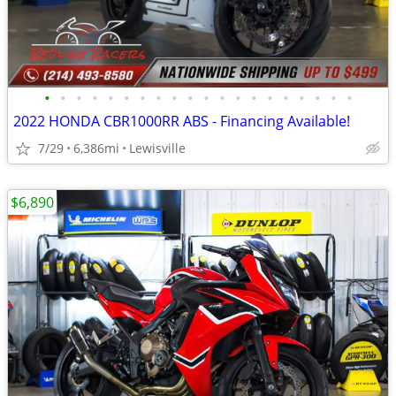
•
•
•
•
•
•
•
•
•
•
•
•
•
•
•
•
•
•
•
•
2022 HONDA CBR1000RR ABS - Financing Available!
7/29
6,386mi
Lewisville
$6,890