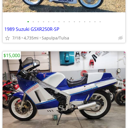
•
•
•
•
•
•
•
•
•
•
•
•
•
•
•
1989 Suzuki GSXR250R-SP
7/18
4,735mi
Sapulpa/Tulsa
$15,000