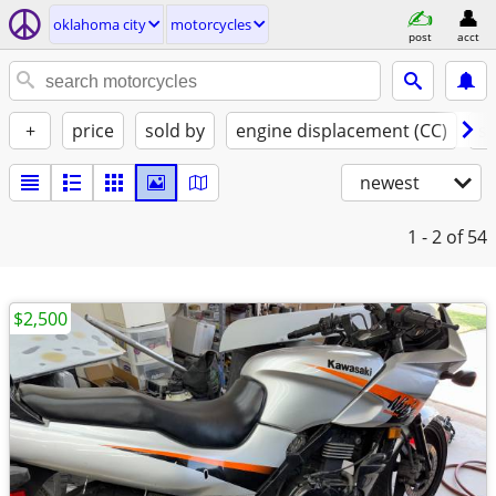
oklahoma city
motorcycles
post
acct
+
price
sold by
engine displacement (CC)
st
newest
1 - 2
of 54
$2,500