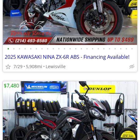
•
•
•
•
•
•
•
•
•
•
•
•
•
•
•
•
•
•
•
•
•
•
•
2025 KAWASAKI NINA ZX-6R ABS - Financing Available!
7/29
5,908mi
Lewisville
$7,480