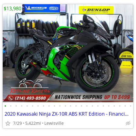
$13,980
•
•
•
•
•
•
•
•
•
•
•
•
•
•
•
•
•
•
•
•
•
•
•
•
2020 Kawasaki Ninja ZX-10R ABS KRT Edition - Financing Available!
7/29
5,422mi
Lewisville