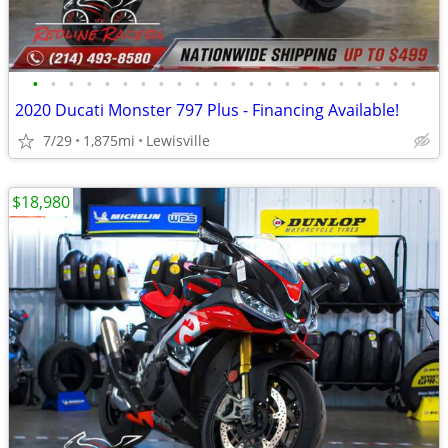
•
•
•
•
•
•
•
•
•
•
•
•
•
•
•
•
•
•
•
•
•
•
2020 Ducati Monster 797 Plus - Financing Available!
7/29
1,875mi
Lewisville
$18,980