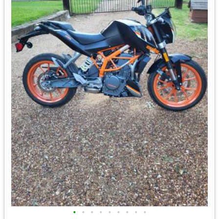
•
•
•
•
•
•
•
•
•