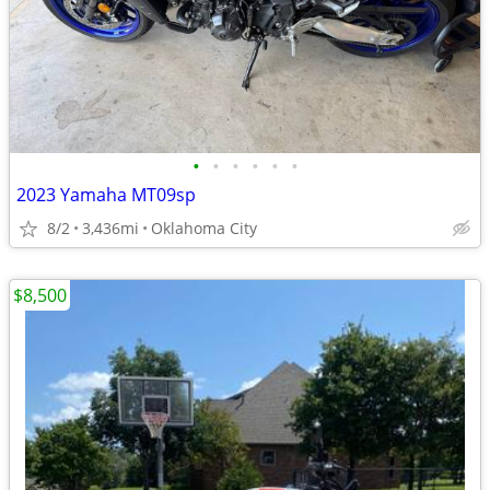
•
•
•
•
•
•
2023 Yamaha MT09sp
8/2
3,436mi
Oklahoma City
$8,500