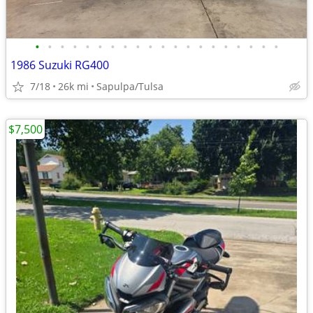
•
•
•
•
•
•
•
•
•
•
•
•
•
•
•
•
•
•
•
•
1986 Suzuki RG400
7/18
26k mi
Sapulpa/Tulsa
$7,500