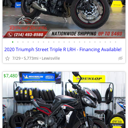
•
•
•
•
•
•
•
•
•
•
•
•
•
•
•
•
•
•
•
•
•
2020 Triumph Street Triple R LRH - Financing Available!
7/29
5,773mi
Lewisville
$7,480