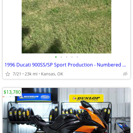
•
•
•
•
•
1996 Ducati 900SS/SP Sport Production - Numbered C135 - 22,793 Miles
7/21
23k mi
Kansas, OK
$13,780