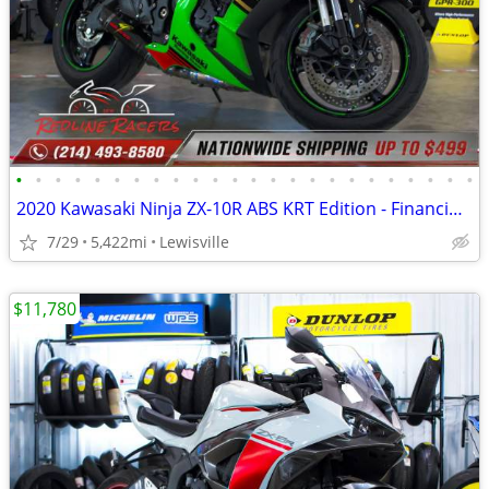
•
•
•
•
•
•
•
•
•
•
•
•
•
•
•
•
•
•
•
•
•
•
•
•
2020 Kawasaki Ninja ZX-10R ABS KRT Edition - Financing Available!
7/29
5,422mi
Lewisville
$11,780