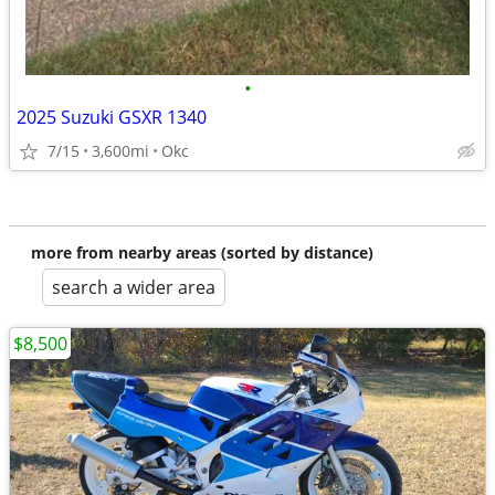
•
2025 Suzuki GSXR 1340
7/15
3,600mi
Okc
more from nearby areas (sorted by distance)
search a wider area
$8,500