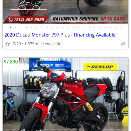
•
•
•
•
•
•
•
•
•
•
•
•
•
•
•
•
•
•
•
•
•
•
2020 Ducati Monster 797 Plus - Financing Available!
7/29
1,875mi
Lewisville
$7,890