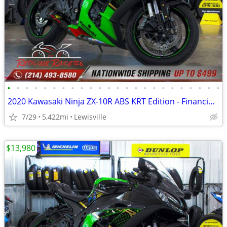
•
•
•
•
•
•
•
•
•
•
•
•
•
•
•
•
•
•
•
•
•
•
•
•
2020 Kawasaki Ninja ZX-10R ABS KRT Edition - Financing Available!
7/29
5,422mi
Lewisville
$13,980