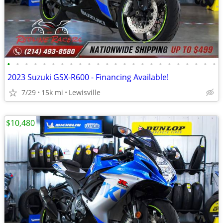
•
•
•
•
•
•
•
•
•
•
•
•
•
•
•
•
•
•
•
•
•
•
•
•
2023 Suzuki GSX-R600 - Financing Available!
7/29
15k mi
Lewisville
$10,480