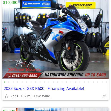
$10,480
•
•
•
•
•
•
•
•
•
•
•
•
•
•
•
•
•
•
•
•
•
•
•
•
2023 Suzuki GSX-R600 - Financing Available!
7/29
15k mi
Lewisville