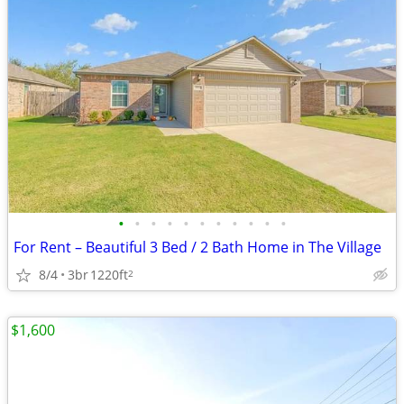
•
•
•
•
•
•
•
•
•
•
•
For Rent – Beautiful 3 Bed / 2 Bath Home in The Village
8/4
3br
1220ft
2
$1,600