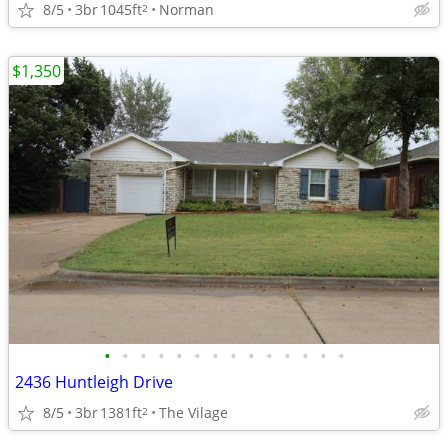
8/5
3br
1045ft
Norman
2
$1,350
•
•
•
•
•
•
•
•
•
•
•
•
•
•
2436 Huntleigh Drive
8/5
3br
1381ft
The Vilage
2