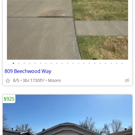
•
•
•
•
•
•
•
•
•
•
•
•
•
•
•
•
•
•
•
•
•
809 Beechwood Way
8/5
3br
1730ft
Moore
2
$925