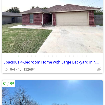
•
•
•
•
•
•
•
•
•
•
•
•
•
•
•
•
•
Spacious 4-Bedroom Home with Large Backyard in NW Oklahoma City!
8/4
4br
1326ft
2
$1,195