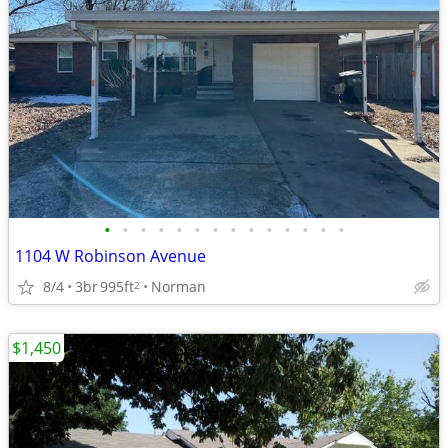
•
•
•
•
•
•
•
•
•
•
•
•
•
•
1104 W Robinson Avenue
8/4
3br
995ft
Norman
2
$1,450