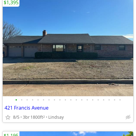
$1,395
•
•
•
•
•
•
•
•
•
•
•
•
•
•
•
•
•
•
•
•
421 Francis Avenue
8/5
3br
1800ft
Lindsay
2
$1,195