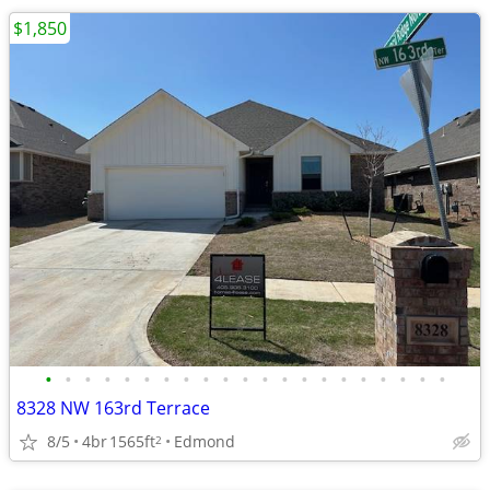
$1,850
•
•
•
•
•
•
•
•
•
•
•
•
•
•
•
•
•
•
•
•
•
8328 NW 163rd Terrace
8/5
4br
1565ft
Edmond
2