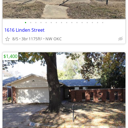
•
•
•
•
•
•
•
•
•
•
•
•
•
•
•
•
1616 Linden Street
8/5
3br
1175ft
NW OKC
2
$1,400