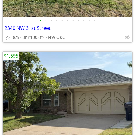
•
•
•
•
•
•
•
•
•
•
•
2340 NW 31st Street
8/5
3br
1008ft
NW OKC
2
$1,695