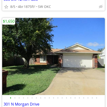
8/5
4br
1875ft
SW OKC
2
$1,650
•
•
•
•
•
•
•
•
•
•
•
•
•
•
•
•
•
•
•
•
•
301 N Morgan Drive