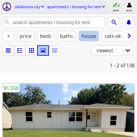
oklahoma city
apartments / housing for rent
post
acct
+
price
beds
baths
house
cats ok
do
newest
1 - 2
of 138
$1,550