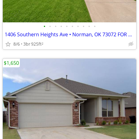
•
•
•
•
•
•
•
•
•
•
1406 Southern Heights Ave • Norman, OK 73072 FOR RENT – $1,450 PER MON
8/6
3br
925ft
2
$1,650