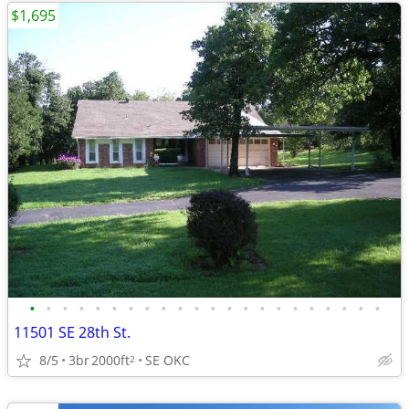
$1,695
•
•
•
•
•
•
•
•
•
•
•
•
•
•
•
•
•
•
•
•
•
•
11501 SE 28th St.
8/5
3br
2000ft
SE OKC
2