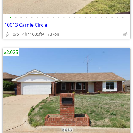
•
•
•
•
•
•
•
•
•
•
•
•
•
•
•
•
•
•
•
•
•
•
10013 Carnie Circle
8/5
4br
1685ft
Yukon
2
$2,025