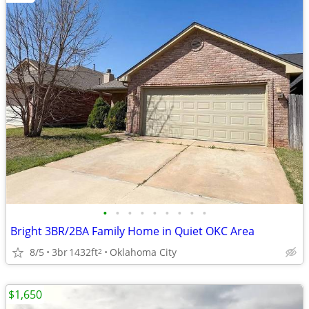
•
•
•
•
•
•
•
•
•
Bright 3BR/2BA Family Home in Quiet OKC Area
8/5
3br
1432ft
Oklahoma City
2
$1,650