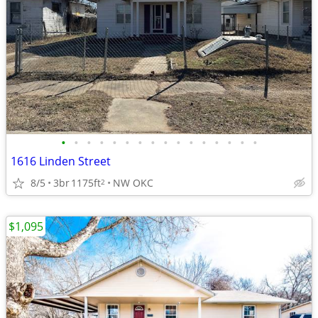
•
•
•
•
•
•
•
•
•
•
•
•
•
•
•
•
1616 Linden Street
8/5
3br
1175ft
NW OKC
2
$1,095