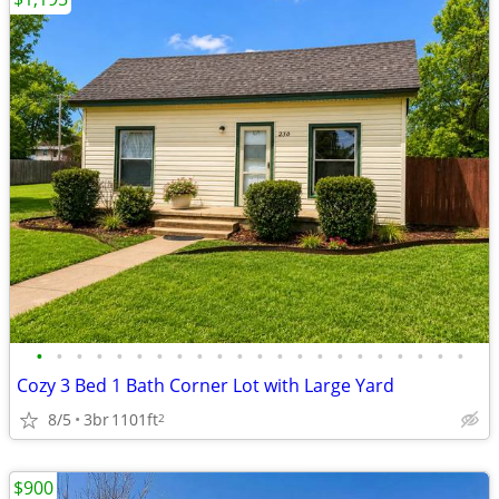
•
•
•
•
•
•
•
•
•
•
•
•
•
•
•
•
•
•
•
•
•
•
Cozy 3 Bed 1 Bath Corner Lot with Large Yard
8/5
3br
1101ft
2
$900