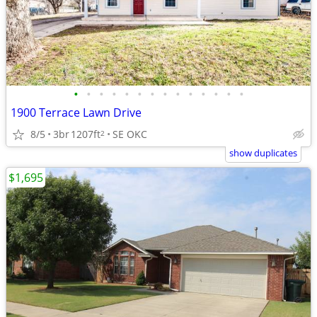
•
•
•
•
•
•
•
•
•
•
•
•
•
•
1900 Terrace Lawn Drive
8/5
3br
1207ft
SE OKC
2
show duplicates
$1,695