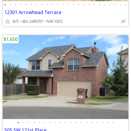
•
•
•
•
•
•
•
•
•
•
•
•
•
•
•
•
•
•
•
•
•
•
•
•
12301 Arrowhead Terrace
8/5
4br
2485ft
NW OKC
2
$1,650
•
•
•
•
•
•
•
•
•
•
•
•
•
•
•
•
•
•
•
505 SW 121st Place