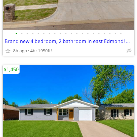
•
•
•
•
•
•
•
•
•
•
•
•
•
•
•
•
•
•
•
•
Brand new 4 bedroom, 2 bathroom in east Edmond! 2 weeks free with sign
8h ago
4br
1950ft
2
$1,450