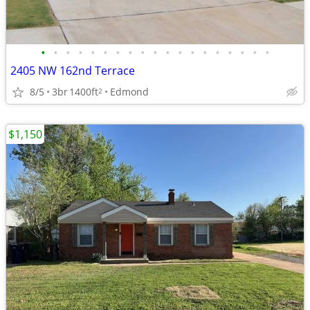
•
•
•
•
•
•
•
•
•
•
•
•
•
•
•
•
•
•
•
2405 NW 162nd Terrace
8/5
3br
1400ft
Edmond
2
$1,150