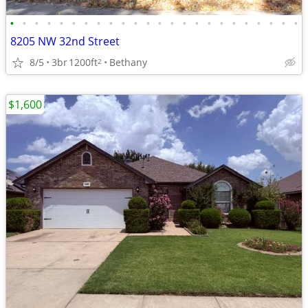
•
•
•
•
•
•
•
•
•
•
•
•
•
•
•
•
•
•
•
•
•
•
•
•
8205 NW 32nd Street
8/5
3br
1200ft
Bethany
2
$1,600