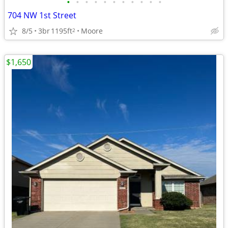
•
•
•
•
•
•
•
•
•
•
•
704 NW 1st Street
8/5
3br
1195ft
Moore
2
$1,650