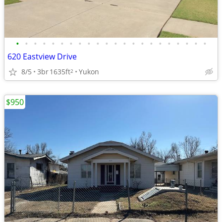
•
•
•
•
•
•
•
•
•
•
•
•
•
•
•
•
•
•
•
•
•
•
620 Eastview Drive
8/5
3br
1635ft
Yukon
2
$950