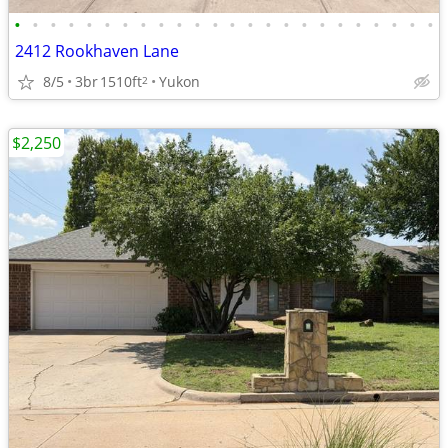
•
•
•
•
•
•
•
•
•
•
•
•
•
•
•
•
•
•
•
•
•
•
•
•
2412 Rookhaven Lane
8/5
3br
1510ft
Yukon
2
$2,250