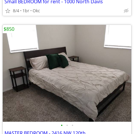
Small BEDROOM for rent - 1000 North Davis
8/4
1br
Okc
$850
•
•
•
MASTER BEDROOM - 2416 NW 120th