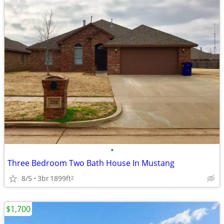
•
Three Bedroom Two Bath House In Mustang
8/5
3br
1899ft
2
$1,700