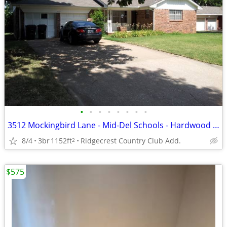
•
•
•
•
•
•
•
•
3512 Mockingbird Lane - Mid-Del Schools - Hardwood Floors
8/4
3br
1152ft
Ridgecrest Country Club Add.
2
$575