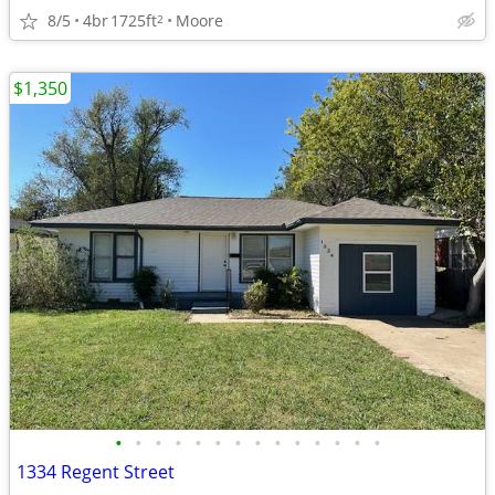
8/5
4br
1725ft
Moore
2
$1,350
•
•
•
•
•
•
•
•
•
•
•
•
•
•
1334 Regent Street