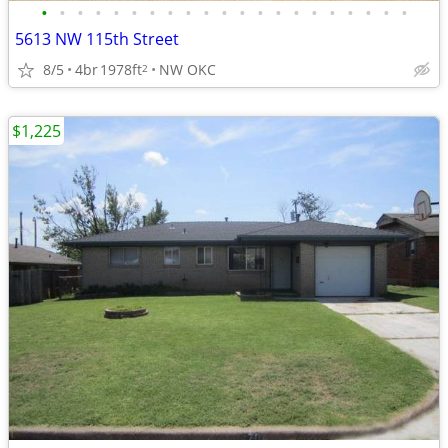
•
•
•
•
•
•
•
•
•
•
•
•
•
•
•
•
•
•
•
•
•
5613 NW 115th Street
8/5
4br
1978ft
NW OKC
2
$1,225