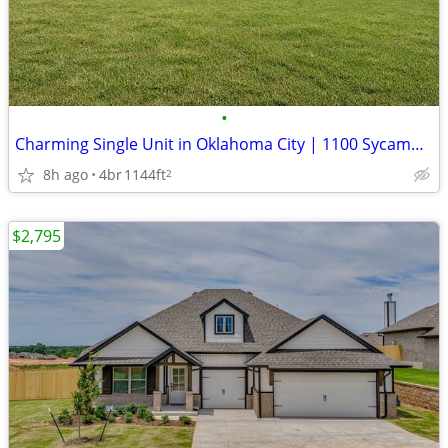
•
Charming Single Unit in Oklahoma City | 1100 Sycamore Dr | $1550/mo
8h ago
4br
1144ft
2
$2,795